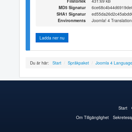
Filstorlek
431:69 kB
MD5 Signatur
6ce68c4b44d6919de
SHA1 Signatur
ed55da26d2c45abdd
Environments
Joomla! 4 Translation
Ladda ner nu
Du är här:
Start
/
Språkpaket
/
Joomla 4 Languag
Start
Om Tillgänglighet
Sekretess