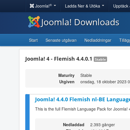
®
Joomla!
Ladda Ner & Utöka
Upptäck 
Joomla! Downloads
Start
Senaste utgåvan
Nedladdningar
Tilläg
Joomla! 4 - Flemish 4.4.0.1
Stable
Maturity
Stable
Utgiven
onsdag, 18 oktober 2023 
Joomla! 4.4.0 Flemish nl-BE Language
This is the full Flemish Language Pack for Joomla! 
Nedladdad
2.393 gånger