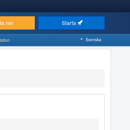
da ner
Starta
Svenska
ation