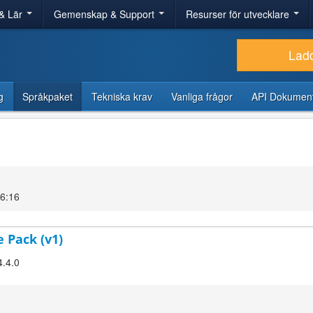
& Lär
Gemenskap & Support
Resurser för utvecklare
Lad
g
Språkpaket
Tekniska krav
Vanliga frågor
API Dokument
06:16
 Pack (v1)
4.4.0