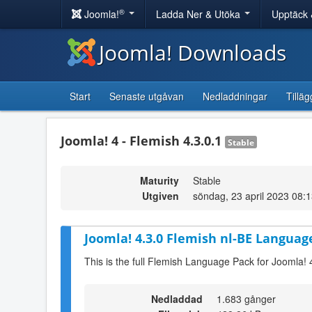
®
Joomla!
Ladda Ner & Utöka
Upptäck 
Joomla! Downloads
Start
Senaste utgåvan
Nedladdningar
Tilläg
Joomla! 4 - Flemish 4.3.0.1
Stable
Maturity
Stable
Utgiven
söndag, 23 april 2023 08:
Joomla! 4.3.0 Flemish nl-BE Language
This is the full Flemish Language Pack for Joomla! 
Nedladdad
1.683 gånger