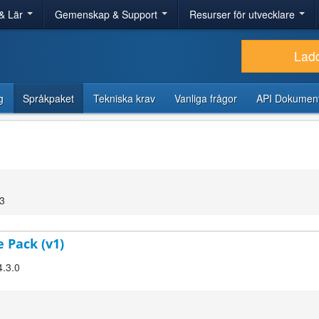
& Lär
Gemenskap & Support
Resurser för utvecklare
Lad
g
Språkpaket
Tekniska krav
Vanliga frågor
API Dokument
13
 Pack (v1)
4.3.0