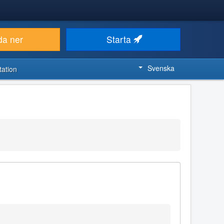
da ner
Starta
Svenska
ation