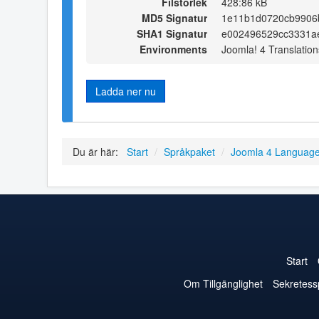
Filstorlek
428:86 kB
MD5 Signatur
1e11b1d0720cb9906
SHA1 Signatur
e002496529cc3331a
Environments
Joomla! 4 Translation
Ladda ner nu
Du är här:
Start
/
Språkpaket
/
Joomla 4 Languag
Start
Om Tillgänglighet
Sekretess