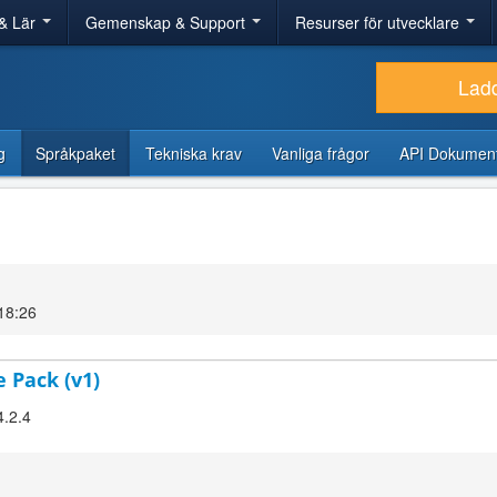
& Lär
Gemenskap & Support
Resurser för utvecklare
Lad
g
Språkpaket
Tekniska krav
Vanliga frågor
API Dokument
18:26
 Pack (v1)
4.2.4