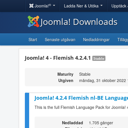
®
Joomla!
Ladda Ner & Utöka
Upptäck 
Joomla! Downloads
Start
Senaste utgåvan
Nedladdningar
Tilläg
Joomla! 4 - Flemish 4.2.4.1
Stable
Maturity
Stable
Utgiven
måndag, 31 oktober 2022 
Joomla! 4.2.4 Flemish nl-BE Language
This is the full Flemish Language Pack for Joomla! 
Nedladdad
1.705 gånger