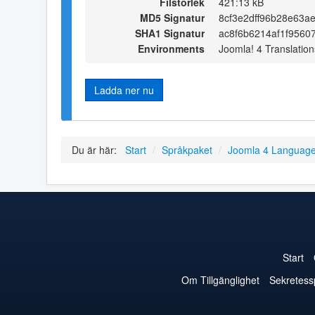
Filstorlek
421:13 kB
MD5 Signatur
8cf3e2dff96b28e63a
SHA1 Signatur
ac8f6b6214af1f9560
Environments
Joomla! 4 Translation
Ladda ner nu
Du är här:
Start
/
Språkpaket
/
Joomla 4 Languag
Start
Om Tillgänglighet
Sekretess