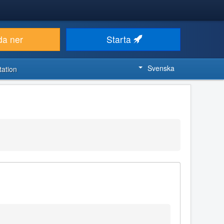
da ner
Starta
Svenska
ation