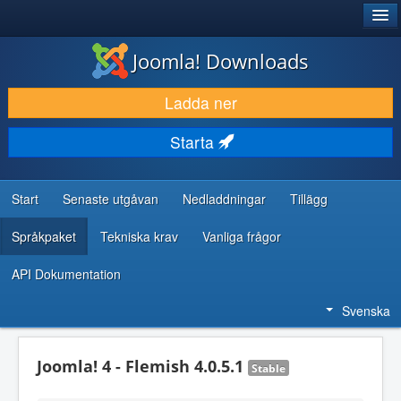
®
JOOMLA!
Joomla! Downloads
LADDA NER & UTÖKA
Ladda ner
UPPTÄCK & LÄR
Starta
GEMENSKAP & SUPPORT
RESURSER FÖR UTVECKLARE
Start
Senaste utgåvan
Nedladdningar
Tillägg
Språkpaket
Tekniska krav
Vanliga frågor
API Dokumentation
Svenska
Joomla! 4 - Flemish 4.0.5.1
Stable