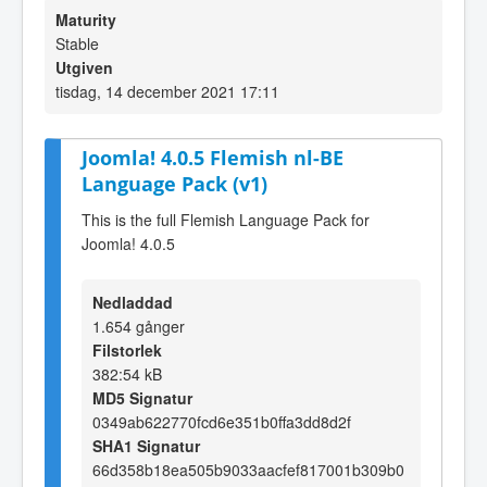
Maturity
Stable
Utgiven
tisdag, 14 december 2021 17:11
Joomla! 4.0.5 Flemish nl-BE
Language Pack (v1)
This is the full Flemish Language Pack for
Joomla! 4.0.5
Nedladdad
1.654 gånger
Filstorlek
382:54 kB
MD5 Signatur
0349ab622770fcd6e351b0ffa3dd8d2f
SHA1 Signatur
66d358b18ea505b9033aacfef817001b309b0