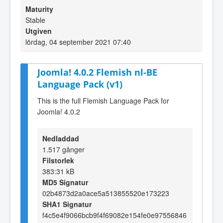
Maturity
Stable
Utgiven
lördag, 04 september 2021 07:40
Joomla! 4.0.2 Flemish nl-BE
Language Pack (v1)
This is the full Flemish Language Pack for
Joomla! 4.0.2
Nedladdad
1.517 gånger
Filstorlek
383:31 kB
MD5 Signatur
02b4873d2a0ace5a513855520e173223
SHA1 Signatur
f4c5e4f9066bcb9f4f69082e154fe0e97556846