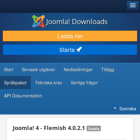
®
JOOMLA!
Joomla! Downloads
LADDA NER & UTÖKA
Ladda ner
UPPTÄCK & LÄR
Starta
GEMENSKAP & SUPPORT
RESURSER FÖR UTVECKLARE
Start
Senaste utgåvan
Nedladdningar
Tillägg
Språkpaket
Tekniska krav
Vanliga frågor
API Dokumentation
Svenska
Joomla! 4 - Flemish 4.0.2.1
Stable