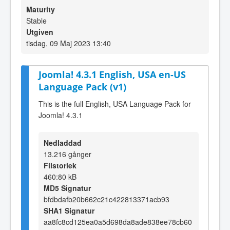
Maturity
Stable
Utgiven
tisdag, 09 Maj 2023 13:40
Joomla! 4.3.1 English, USA en-US
Language Pack (v1)
This is the full English, USA Language Pack for
Joomla! 4.3.1
Nedladdad
13.216 gånger
Filstorlek
460:80 kB
MD5 Signatur
bfdbdafb20b662c21c422813371acb93
SHA1 Signatur
aa8fc8cd125ea0a5d698da8ade838ee78cb60