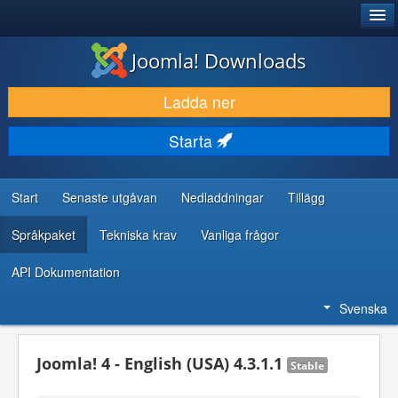
®
JOOMLA!
Joomla! Downloads
LADDA NER & UTÖKA
Ladda ner
UPPTÄCK & LÄR
Starta
GEMENSKAP & SUPPORT
RESURSER FÖR UTVECKLARE
Start
Senaste utgåvan
Nedladdningar
Tillägg
Språkpaket
Tekniska krav
Vanliga frågor
API Dokumentation
Svenska
Joomla! 4 - English (USA) 4.3.1.1
Stable