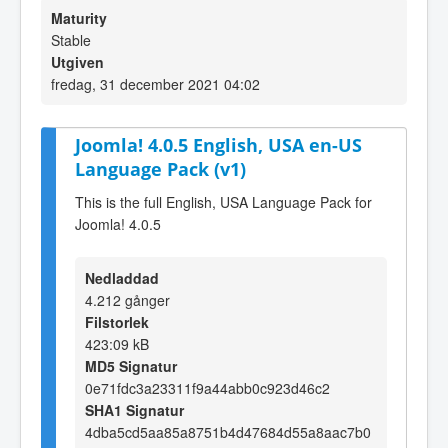
Maturity
Stable
Utgiven
fredag, 31 december 2021 04:02
Joomla! 4.0.5 English, USA en-US
Language Pack (v1)
This is the full English, USA Language Pack for
Joomla! 4.0.5
Nedladdad
4.212 gånger
Filstorlek
423:09 kB
MD5 Signatur
0e71fdc3a23311f9a44abb0c923d46c2
SHA1 Signatur
4dba5cd5aa85a8751b4d47684d55a8aac7b0