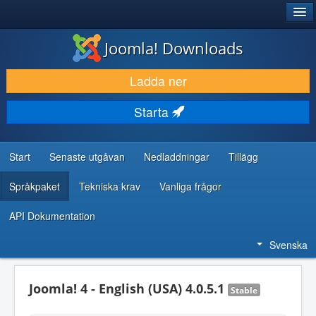
®
JOOMLA!
Joomla! Downloads
LADDA NER & UTÖKA
Ladda ner
UPPTÄCK & LÄR
Starta
GEMENSKAP & SUPPORT
RESURSER FÖR UTVECKLARE
Start
Senaste utgåvan
Nedladdningar
Tillägg
Språkpaket
Tekniska krav
Vanliga frågor
API Dokumentation
Svenska
Joomla! 4 - English (USA) 4.0.5.1
Stable