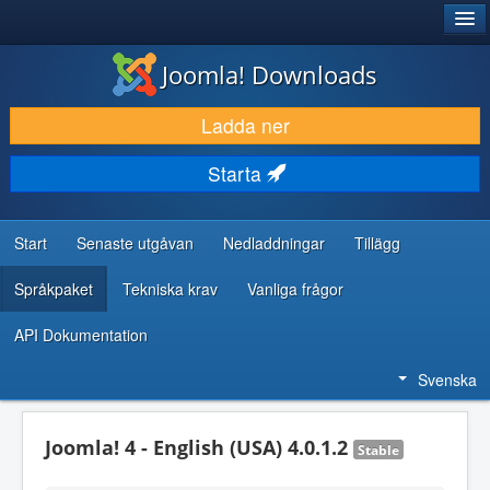
®
JOOMLA!
Joomla! Downloads
LADDA NER & UTÖKA
Ladda ner
UPPTÄCK & LÄR
Starta
GEMENSKAP & SUPPORT
RESURSER FÖR UTVECKLARE
Start
Senaste utgåvan
Nedladdningar
Tillägg
Språkpaket
Tekniska krav
Vanliga frågor
API Dokumentation
Svenska
Joomla! 4 - English (USA) 4.0.1.2
Stable