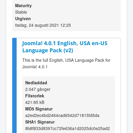
Maturity
Stable
Utgiven
tisdag, 24 augusti 2021 12:25
Joomla! 4.0.1 English, USA en-US
Language Pack (v2)
This is the full English, USA Language Pack for
Joomla! 4.0.1
Nedladdad
2.047 gånger
Filstorlek
421:85 kB
MD5 Signatur
a2ed2ec4bd2464cad6542d71815fd5da
SHA1 Signatur
8b8f833d8397cc72fe636a1d2025dc0e25ad2