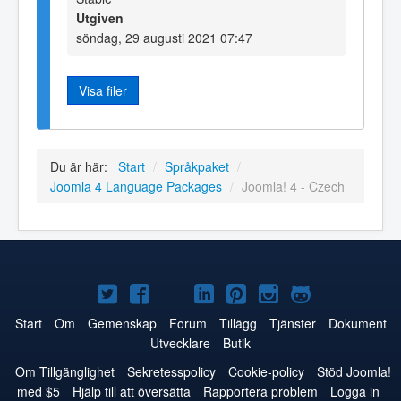
Utgiven
söndag, 29 augusti 2021 07:47
Visa filer
Du är här:
Start
/
Språkpaket
/
Joomla 4 Language Packages
/
Joomla! 4 - Czech
Joomla!
Joomla!
Joomla!
Joomla!
Joomla!
Joomla!
Joomla!
på
på
på
på
på
på
på
Start
Om
Gemenskap
Forum
Tillägg
Tjänster
Dokument
Utvecklare
Butik
Twitter
Facebook
YouTube
LinkedIn
Pinterest
Instagram
GitHub
Om Tillgänglighet
Sekretesspolicy
Cookie-policy
Stöd Joomla!
med $5
Hjälp till att översätta
Rapportera problem
Logga in