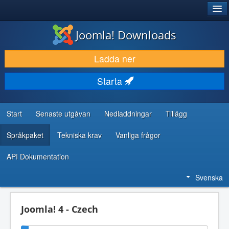
®
JOOMLA!
Joomla! Downloads
LADDA NER & UTÖKA
Ladda ner
UPPTÄCK & LÄR
Starta
GEMENSKAP & SUPPORT
RESURSER FÖR UTVECKLARE
Start
Senaste utgåvan
Nedladdningar
Tillägg
Språkpaket
Tekniska krav
Vanliga frågor
API Dokumentation
Svenska
Joomla! 4 - Czech