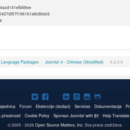
24acd141efb68ee
0427df57f196161a8c8bdc9
s
4 Language Packages
/
Joomla! 4 - Chinese (Simplified)
/
4.2.3.9
Joomla!
Joomla!
Joomla!
Joomla!
Joomla!
Joomla!
Joomla!
na
na
na
naLinkedIn
na
na
na
ajednica
Forum
Ekstenzije (dodaci)
Services
Dokumentacija
Pr
Twitteru
Facebooku
YouTube
Pinterest
Instagram
GitHub
a privatnosti
Cookie Policy
Sponsor Joomla! with $5
Help Translate
© 2005 - 2026
Open Source Matters, Inc.
Sva prava zadržana.