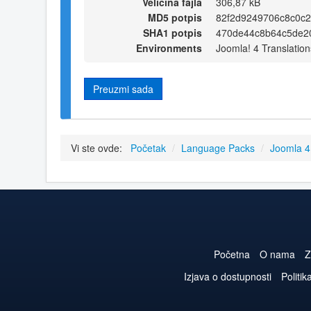
Veličina fajla
306,87 kB
MD5 potpis
82f2d9249706c8c0c
SHA1 potpis
470de44c8b64c5de2
Environments
Joomla! 4 Translation
Preuzmi sada
Vi ste ovde:
Početak
/
Language Packs
/
Joomla 
Početna
O nama
Z
Izjava o dostupnosti
Politik