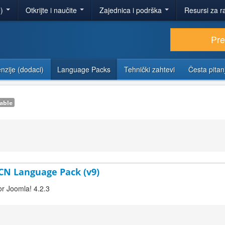
e)
Otkrijte i naučite
Zajednica i podrška
Resursi za r
Pr
nzije (dodaci)
Language Packs
Tehnički zahtevi
Česta pitan
able
-CN Language Pack (v9)
or Joomla! 4.2.3