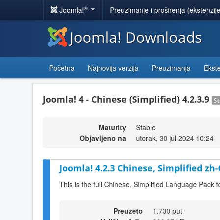
®
Joomla!
Preuzimanje i proširenja (ekstenzij
Joomla! Downloads
Početna
Najnovija verzija
Preuzimanja
Ekste
Joomla! 4 - Chinese (Simplified) 4.2.3.9
St
Maturity
Stable
Objavljeno na
utorak, 30 jul 2024 10:24
Joomla! 4.2.3 Chinese, Simplified zh
This is the full Chinese, Simplified Language Pack f
Preuzeto
1.730 put