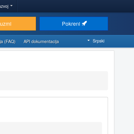
azvoj
euzmi
Pokreni
Srpski
ja (FAQ)
API dokumentacija