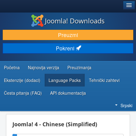
®
JOOMLA!
Joomla! Downloads
PREUZIMANJE I PROŠIRENJA (EKSTENZIJE)
Preuzmi
OTKRIJTE I NAUČITE
Pokreni
ZAJEDNICA I PODRŠKA
RESURSI ZA RAZVOJ
Početna
Najnovija verzija
Preuzimanja
Ekstenzije (dodaci)
Language Packs
Tehnički zahtevi
Česta pitanja (FAQ)
API dokumentacija
Srpski
Joomla! 4 - Chinese (Simplified)