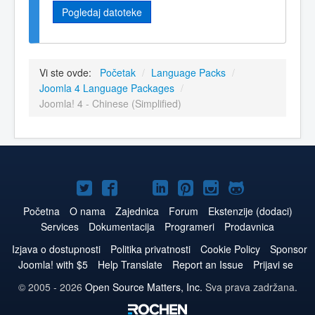
Pogledaj datoteke
Vi ste ovde:
Početak
/
Language Packs
/
Joomla 4 Language Packages
/
Joomla! 4 - Chinese (Simplified)
Joomla!
Joomla!
Joomla!
Joomla!
Joomla!
Joomla!
Joomla!
na
na
na
naLinkedIn
na
na
na
Početna
O nama
Zajednica
Forum
Ekstenzije (dodaci)
Services
Dokumentacija
Programeri
Prodavnica
Twitteru
Facebooku
YouTube
Pinterest
Instagram
GitHub
Izjava o dostupnosti
Politika privatnosti
Cookie Policy
Sponsor
Joomla! with $5
Help Translate
Report an Issue
Prijavi se
© 2005 - 2026
Open Source Matters, Inc.
Sva prava zadržana.