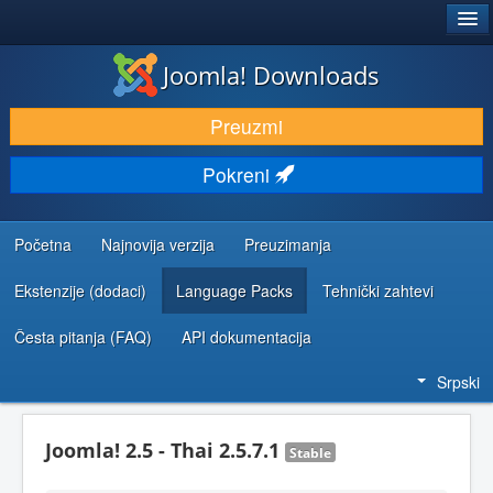
®
JOOMLA!
Joomla! Downloads
PREUZIMANJE I PROŠIRENJA (EKSTENZIJE)
Preuzmi
OTKRIJTE I NAUČITE
Pokreni
ZAJEDNICA I PODRŠKA
RESURSI ZA RAZVOJ
Početna
Najnovija verzija
Preuzimanja
Ekstenzije (dodaci)
Language Packs
Tehnički zahtevi
Česta pitanja (FAQ)
API dokumentacija
Srpski
Joomla! 2.5 - Thai 2.5.7.1
Stable