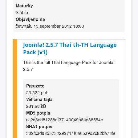
Maturity
Stable
Objavljeno na
četvrtak, 13 septembar 2012 18:00
Joomla! 2.5.7 Thai th-TH Language
Pack (v1)
This is the full Thai Language Pack for Joomla!
2.5.7
Preuzeto
23.522 put
Veličina fajla
281,88 kB
MD5 potpis
cc2d3ed81288df37140049b8ad38554e
SHA1 potpis
509fcad9855752299714f0a05a9d2c82bb73fe