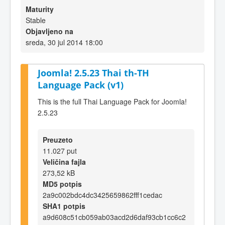
Maturity
Stable
Objavljeno na
sreda, 30 jul 2014 18:00
Joomla! 2.5.23 Thai th-TH
Language Pack (v1)
This is the full Thai Language Pack for Joomla!
2.5.23
Preuzeto
11.027 put
Veličina fajla
273,52 kB
MD5 potpis
2a9c002bdc4dc3425659862fff1cedac
SHA1 potpis
a9d608c51cb059ab03acd2d6daf93cb1cc6c2