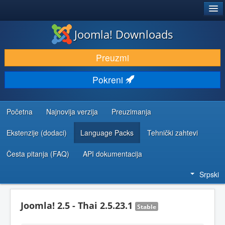
®
JOOMLA!
Joomla! Downloads
PREUZIMANJE I PROŠIRENJA (EKSTENZIJE)
Preuzmi
OTKRIJTE I NAUČITE
Pokreni
ZAJEDNICA I PODRŠKA
RESURSI ZA RAZVOJ
Početna
Najnovija verzija
Preuzimanja
Ekstenzije (dodaci)
Language Packs
Tehnički zahtevi
Česta pitanja (FAQ)
API dokumentacija
Srpski
Joomla! 2.5 - Thai 2.5.23.1
Stable