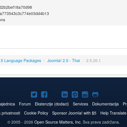
d2b2bef18a70d98
1a773543c3c774e03dd4b13
ons
.5 Language Packages
/
Joomla! 2.5 - Thai
/
2.5.20.1
Joomla!
Joomla!
Joomla!
Joomla!
Joomla!
Joomla!
Joomla!
na
na
na
naLinkedIn
na
na
na
ajednica
Forum
Ekstenzije (dodaci)
Services
Dokumentacija
Pr
Twitteru
Facebooku
YouTube
Pinterest
Instagram
GitHub
a privatnosti
Cookie Policy
Sponsor Joomla! with $5
Help Translate
© 2005 - 2026
Open Source Matters, Inc.
Sva prava zadržana.