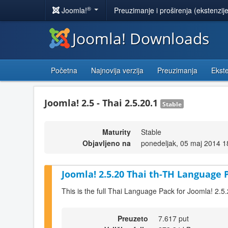
®
Joomla!
Preuzimanje i proširenja (ekstenzij
Joomla! Downloads
Početna
Najnovija verzija
Preuzimanja
Ekste
Joomla! 2.5 - Thai 2.5.20.1
Stable
Maturity
Stable
Objavljeno na
ponedeljak, 05 maj 2014 1
Joomla! 2.5.20 Thai th-TH Language P
This is the full Thai Language Pack for Joomla! 2.5
Preuzeto
7.617 put