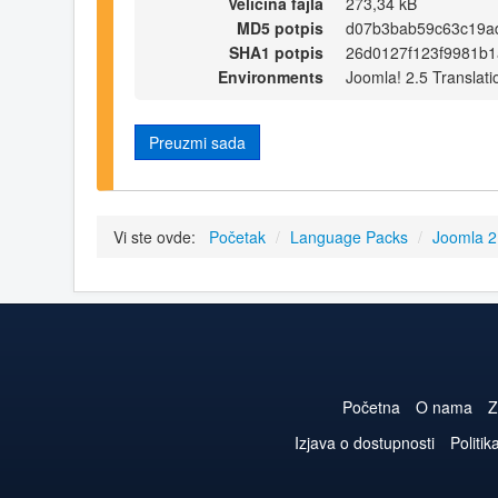
Veličina fajla
273,34 kB
MD5 potpis
d07b3bab59c63c19a
SHA1 potpis
26d0127f123f9981b
Environments
Joomla! 2.5 Translati
Preuzmi sada
Vi ste ovde:
Početak
/
Language Packs
/
Joomla 2
Početna
O nama
Z
Izjava o dostupnosti
Politik