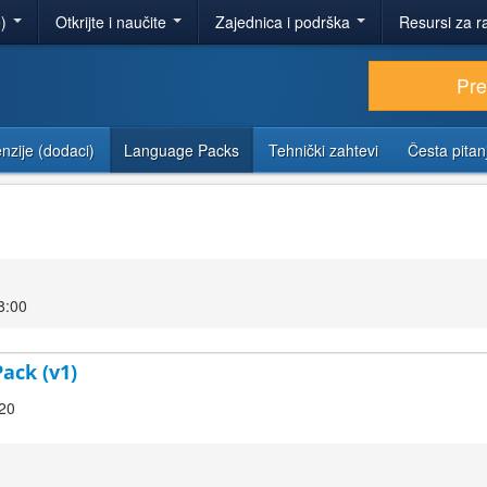
e)
Otkrijte i naučite
Zajednica i podrška
Resursi za r
Pr
nzije (dodaci)
Language Packs
Tehnički zahtevi
Česta pitan
8:00
ack (v1)
.20