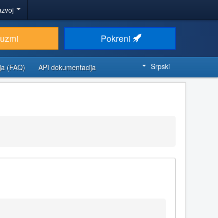
azvoj
euzmi
Pokreni
Srpski
ja (FAQ)
API dokumentacija