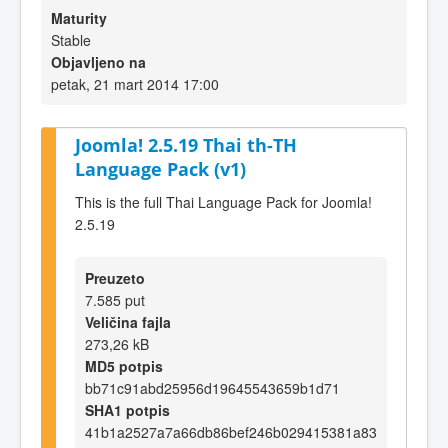
Maturity
Stable
Objavljeno na
petak, 21 mart 2014 17:00
Joomla! 2.5.19 Thai th-TH
Language Pack (v1)
This is the full Thai Language Pack for Joomla!
2.5.19
Preuzeto
7.585 put
Veličina fajla
273,26 kB
MD5 potpis
bb71c91abd25956d19645543659b1d71
SHA1 potpis
41b1a2527a7a66db86bef246b029415381a83