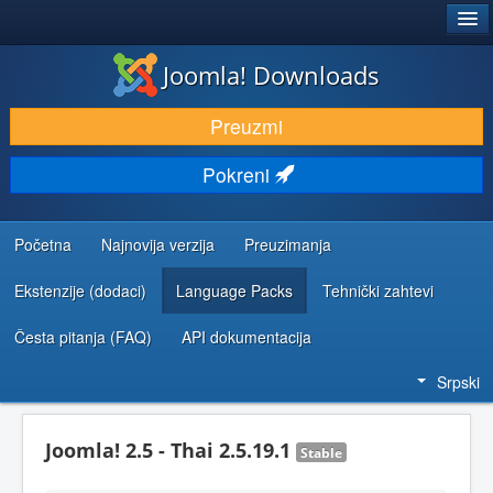
®
JOOMLA!
Joomla! Downloads
PREUZIMANJE I PROŠIRENJA (EKSTENZIJE)
Preuzmi
OTKRIJTE I NAUČITE
Pokreni
ZAJEDNICA I PODRŠKA
RESURSI ZA RAZVOJ
Početna
Najnovija verzija
Preuzimanja
Ekstenzije (dodaci)
Language Packs
Tehnički zahtevi
Česta pitanja (FAQ)
API dokumentacija
Srpski
Joomla! 2.5 - Thai 2.5.19.1
Stable