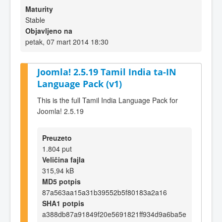
Maturity
Stable
Objavljeno na
petak, 07 mart 2014 18:30
Joomla! 2.5.19 Tamil India ta-IN
Language Pack (v1)
This is the full Tamil India Language Pack for
Joomla! 2.5.19
Preuzeto
1.804 put
Veličina fajla
315,94 kB
MD5 potpis
87a563aa15a31b39552b5f80183a2a16
SHA1 potpis
a388db87a91849f20e5691821ff934d9a6ba5e