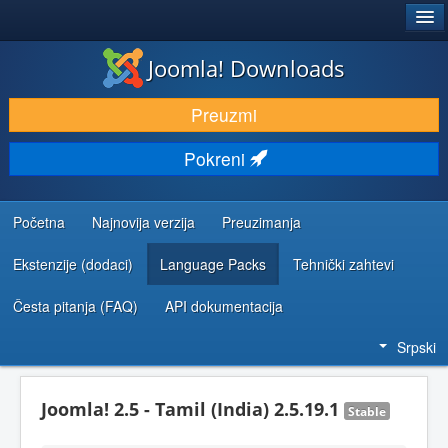
®
JOOMLA!
Joomla! Downloads
PREUZIMANJE I PROŠIRENJA (EKSTENZIJE)
Preuzmi
OTKRIJTE I NAUČITE
Pokreni
ZAJEDNICA I PODRŠKA
RESURSI ZA RAZVOJ
Početna
Najnovija verzija
Preuzimanja
Ekstenzije (dodaci)
Language Packs
Tehnički zahtevi
Česta pitanja (FAQ)
API dokumentacija
Srpski
Joomla! 2.5 - Tamil (India) 2.5.19.1
Stable