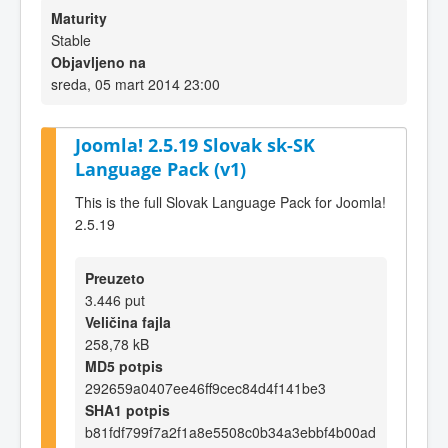
Maturity
Stable
Objavljeno na
sreda, 05 mart 2014 23:00
Joomla! 2.5.19 Slovak sk-SK
Language Pack (v1)
This is the full Slovak Language Pack for Joomla!
2.5.19
Preuzeto
3.446 put
Veličina fajla
258,78 kB
MD5 potpis
292659a0407ee46ff9cec84d4f141be3
SHA1 potpis
b81fdf799f7a2f1a8e5508c0b34a3ebbf4b00ad