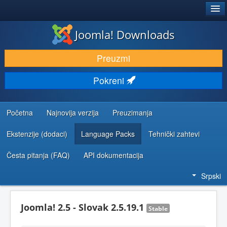
®
JOOMLA!
Joomla! Downloads
PREUZIMANJE I PROŠIRENJA (EKSTENZIJE)
Preuzmi
OTKRIJTE I NAUČITE
Pokreni
ZAJEDNICA I PODRŠKA
RESURSI ZA RAZVOJ
Početna
Najnovija verzija
Preuzimanja
Ekstenzije (dodaci)
Language Packs
Tehnički zahtevi
Česta pitanja (FAQ)
API dokumentacija
Srpski
Joomla! 2.5 - Slovak 2.5.19.1
Stable