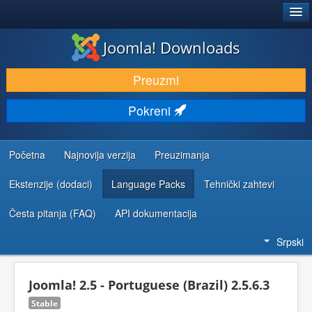
®
JOOMLA!
Joomla! Downloads
PREUZIMANJE I PROŠIRENJA (EKSTENZIJE)
Preuzmi
OTKRIJTE I NAUČITE
Pokreni
ZAJEDNICA I PODRŠKA
RESURSI ZA RAZVOJ
Početna
Najnovija verzija
Preuzimanja
Ekstenzije (dodaci)
Language Packs
Tehnički zahtevi
Česta pitanja (FAQ)
API dokumentacija
Srpski
Joomla! 2.5 - Portuguese (Brazil) 2.5.6.3
Stable