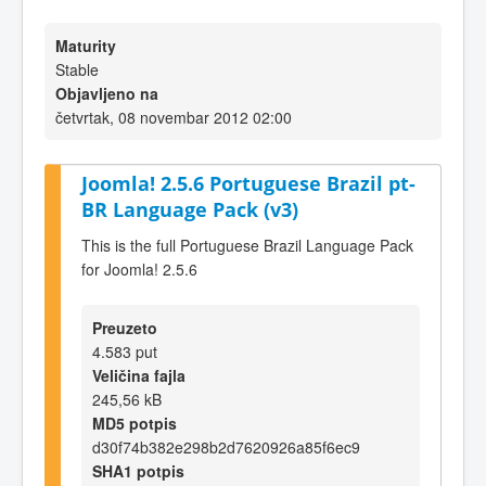
Maturity
Stable
Objavljeno na
četvrtak, 08 novembar 2012 02:00
Joomla! 2.5.6 Portuguese Brazil pt-
BR Language Pack (v3)
This is the full Portuguese Brazil Language Pack
for Joomla! 2.5.6
Preuzeto
4.583 put
Veličina fajla
245,56 kB
MD5 potpis
d30f74b382e298b2d7620926a85f6ec9
SHA1 potpis