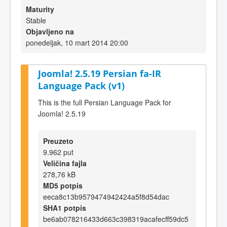
Maturity
Stable
Objavljeno na
ponedeljak, 10 mart 2014 20:00
Joomla! 2.5.19 Persian fa-IR
Language Pack (v1)
This is the full Persian Language Pack for
Joomla! 2.5.19
Preuzeto
9.962 put
Veličina fajla
278,76 kB
MD5 potpis
eeca8c13b9579474942424a5f8d54dac
SHA1 potpis
be6ab078216433d663c398319acafecff59dc5