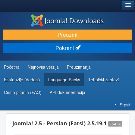
®
JOOMLA!
Joomla! Downloads
PREUZIMANJE I PROŠIRENJA (EKSTENZIJE)
Preuzmi
OTKRIJTE I NAUČITE
Pokreni
ZAJEDNICA I PODRŠKA
RESURSI ZA RAZVOJ
Početna
Najnovija verzija
Preuzimanja
Ekstenzije (dodaci)
Language Packs
Tehnički zahtevi
Česta pitanja (FAQ)
API dokumentacija
Srpski
Joomla! 2.5 - Persian (Farsi) 2.5.19.1
Stable