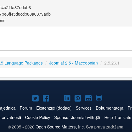
c4a21fa37edab6
7be6ff45d8cdb88a6379adb
ons
.5 Language Packages
/
Joomla! 2.5 - Macedonian
/
2.5.26.1
Joomla!
Joomla!
Joomla!
Joomla!
Joomla!
Joomla!
Joomla!
na
na
na
naLinkedIn
na
na
na
ajednica
Forum
Ekstenzije (dodaci)
Services
Dokumentacija
Pr
Twitteru
Facebooku
YouTube
Pinterest
Instagram
GitHub
a privatnosti
Cookie Policy
Sponsor Joomla! with $5
Help Translate
© 2005 - 2026
Open Source Matters, Inc.
Sva prava zadržana.