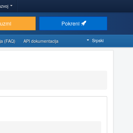
azvoj
euzmi
Pokreni
Srpski
ja (FAQ)
API dokumentacija