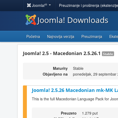
®
Joomla!
Preuzimanje i proširenja (ekstenzij
Joomla! Downloads
Početna
Najnovija verzija
Preuzimanja
Ekste
Joomla! 2.5 - Macedonian 2.5.26.1
Stable
Maturity
Stable
Objavljeno na
ponedeljak, 29 septembar
Joomla! 2.5.26 Macedonian mk-MK L
This is the full Macedonian Language Pack for Joom
Preuzeto
1.279 put