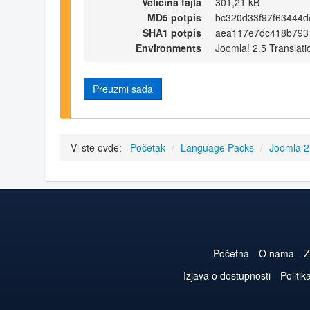
Veličina fajla
301,21 kB
MD5 potpis
bc320d33f97f63444d
SHA1 potpis
aea117e7dc418b793
Environments
Joomla! 2.5 Translati
Preuzmi sada
Vi ste ovde:
Početak
/
Language Packs
/
Joomla 2
Početna
O nama
Z
Izjava o dostupnosti
Politik