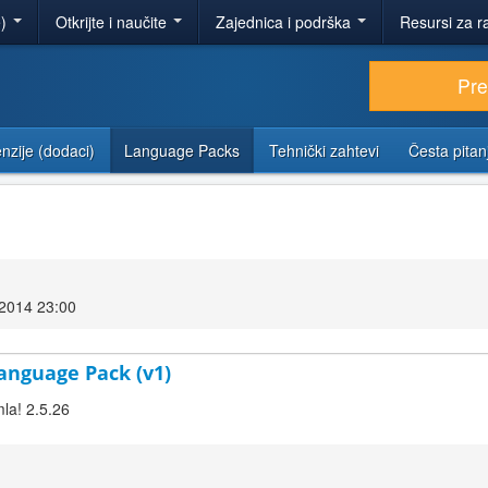
e)
Otkrijte i naučite
Zajednica i podrška
Resursi za r
Pr
nzije (dodaci)
Language Packs
Tehnički zahtevi
Česta pitan
 2014 23:00
anguage Pack (v1)
la! 2.5.26