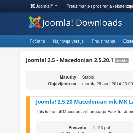
®
Joomla!
Preuzimanje i proširenja (ekstenzij
Joomla! Downloads
Početna
Najnovija verzija
Preuzimanja
Ekste
Joomla! 2.5 - Macedonian 2.5.20.1
Stable
Maturity
Stable
Objavljeno na
utorak, 29 april 2014 23:00
Joomla! 2.5.20 Macedonian mk-MK L
This is the full Macedonian Language Pack for Joom
Preuzeto
2.153 put