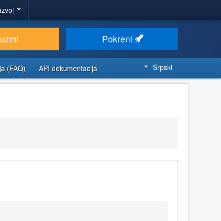
azvoj
euzmi
Pokreni
Srpski
ja (FAQ)
API dokumentacija