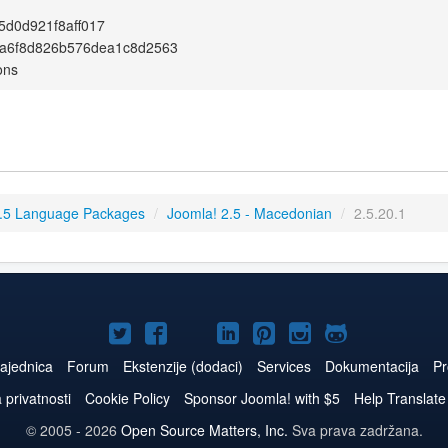
d0d921f8aff017
a6f8d826b576dea1c8d2563
ons
.5 Language Packages
/
Joomla! 2.5 - Macedonian
/
2.5.20.1
Joomla!
Joomla!
Joomla!
Joomla!
Joomla!
Joomla!
Joomla!
na
na
na
naLinkedIn
na
na
na
ajednica
Forum
Ekstenzije (dodaci)
Services
Dokumentacija
Pr
Twitteru
Facebooku
YouTube
Pinterest
Instagram
GitHub
a privatnosti
Cookie Policy
Sponsor Joomla! with $5
Help Translate
© 2005 - 2026
Open Source Matters, Inc.
Sva prava zadržana.