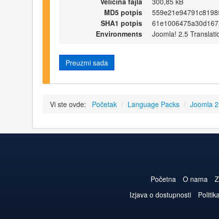
Veličina fajla
300,85 kB
MD5 potpis
559e21e94791c81985
SHA1 potpis
61e1006475a30d167
Environments
Joomla! 2.5 Translati
Preuzmi sada
Vi ste ovde:
Početak
/
Language Packs
/
Joomla 2
Početna
O nama
Z
Izjava o dostupnosti
Politik