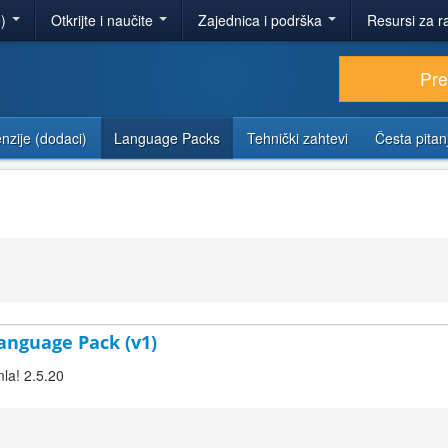
e)
Otkrijte i naučite
Zajednica i podrška
Resursi za r
Pr
nzije (dodaci)
Language Packs
Tehnički zahtevi
Česta pitan
anguage Pack (v1)
la! 2.5.20