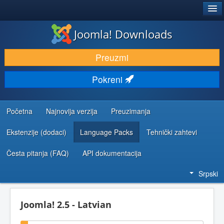
®
JOOMLA!
Joomla! Downloads
PREUZIMANJE I PROŠIRENJA (EKSTENZIJE)
Preuzmi
OTKRIJTE I NAUČITE
Pokreni
ZAJEDNICA I PODRŠKA
RESURSI ZA RAZVOJ
Početna
Najnovija verzija
Preuzimanja
Ekstenzije (dodaci)
Language Packs
Tehnički zahtevi
Česta pitanja (FAQ)
API dokumentacija
Srpski
Joomla! 2.5 - Latvian