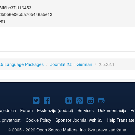
ff6bc371f16453
9d5b56e06b5a705446a5e13
ons
.5 Language Packages
/
Joomla! 2.5 - German
/
2.5.22.1
Joomla!
Joomla!
Joomla!
Joomla!
Joomla!
Joomla!
Joomla!
na
na
na
naLinkedIn
na
na
na
ajednica
Forum
Ekstenzije (dodaci)
Services
Dokumentacija
Pr
Twitteru
Facebooku
YouTube
Pinterest
Instagram
GitHub
a privatnosti
Cookie Policy
Sponsor Joomla! with $5
Help Translate
© 2005 - 2026
Open Source Matters, Inc.
Sva prava zadržana.