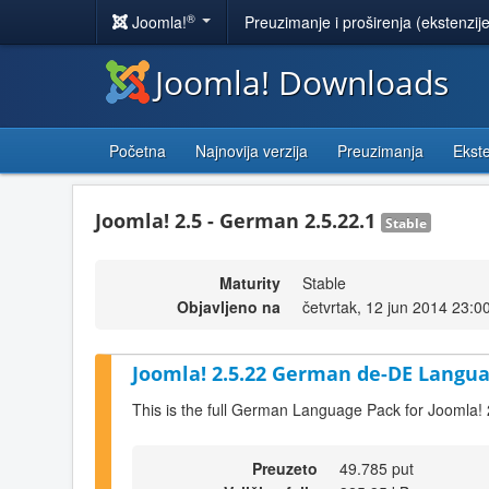
®
Joomla!
Preuzimanje i proširenja (ekstenzij
Joomla! Downloads
Početna
Najnovija verzija
Preuzimanja
Ekste
Joomla! 2.5 - German 2.5.22.1
Stable
Maturity
Stable
Objavljeno na
četvrtak, 12 jun 2014 23:0
Joomla! 2.5.22 German de-DE Langua
This is the full German Language Pack for Joomla! 
Preuzeto
49.785 put