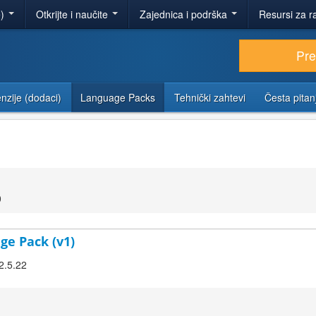
e)
Otkrijte i naučite
Zajednica i podrška
Resursi za r
Pr
nzije (dodaci)
Language Packs
Tehnički zahtevi
Česta pitan
0
ge Pack (v1)
2.5.22