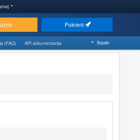
azvoj
euzmi
Pokreni
Srpski
ja (FAQ)
API dokumentacija