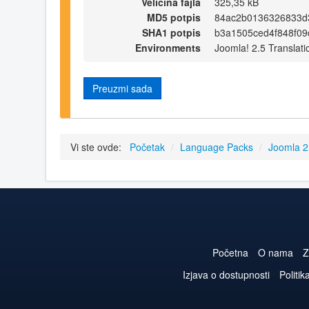
Veličina fajla
325,35 kB
MD5 potpis
84ac2b0136326833d3
SHA1 potpis
b3a1505ced4f848f0
Environments
Joomla! 2.5 Translati
Preuzmi sada
Vi ste ovde:
Početak
/
Language Packs
/
Joomla 2
Početna
O nama
Z
Izjava o dostupnosti
Politik