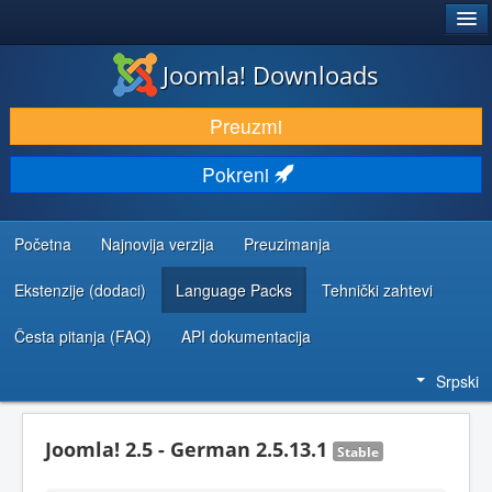
®
JOOMLA!
Joomla! Downloads
PREUZIMANJE I PROŠIRENJA (EKSTENZIJE)
Preuzmi
OTKRIJTE I NAUČITE
Pokreni
ZAJEDNICA I PODRŠKA
RESURSI ZA RAZVOJ
Početna
Najnovija verzija
Preuzimanja
Ekstenzije (dodaci)
Language Packs
Tehnički zahtevi
Česta pitanja (FAQ)
API dokumentacija
Srpski
Joomla! 2.5 - German 2.5.13.1
Stable