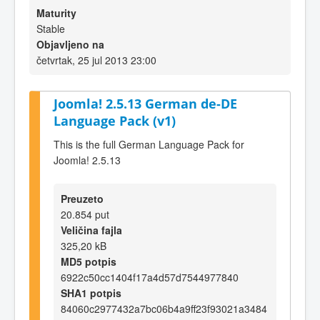
Maturity
Stable
Objavljeno na
četvrtak, 25 jul 2013 23:00
Joomla! 2.5.13 German de-DE
Language Pack (v1)
This is the full German Language Pack for
Joomla! 2.5.13
Preuzeto
20.854 put
Veličina fajla
325,20 kB
MD5 potpis
6922c50cc1404f17a4d57d7544977840
SHA1 potpis
84060c2977432a7bc06b4a9ff23f93021a3484