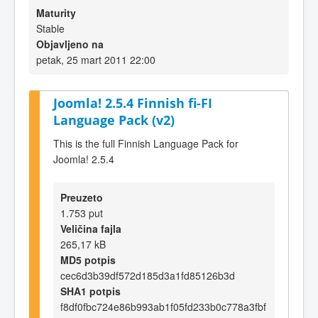
Maturity
Stable
Objavljeno na
petak, 25 mart 2011 22:00
Joomla! 2.5.4 Finnish fi-FI
Language Pack (v2)
This is the full Finnish Language Pack for
Joomla! 2.5.4
Preuzeto
1.753 put
Veličina fajla
265,17 kB
MD5 potpis
cec6d3b39df572d185d3a1fd85126b3d
SHA1 potpis
f8df0fbc724e86b993ab1f05fd233b0c778a3fbf