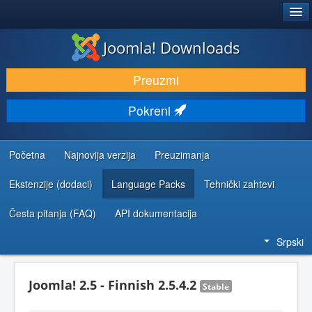
®
JOOMLA!
Joomla! Downloads
PREUZIMANJE I PROŠIRENJA (EKSTENZIJE)
Preuzmi
OTKRIJTE I NAUČITE
Pokreni
ZAJEDNICA I PODRŠKA
RESURSI ZA RAZVOJ
Početna
Najnovija verzija
Preuzimanja
Ekstenzije (dodaci)
Language Packs
Tehnički zahtevi
Česta pitanja (FAQ)
API dokumentacija
Srpski
Joomla! 2.5 - Finnish 2.5.4.2
Stable