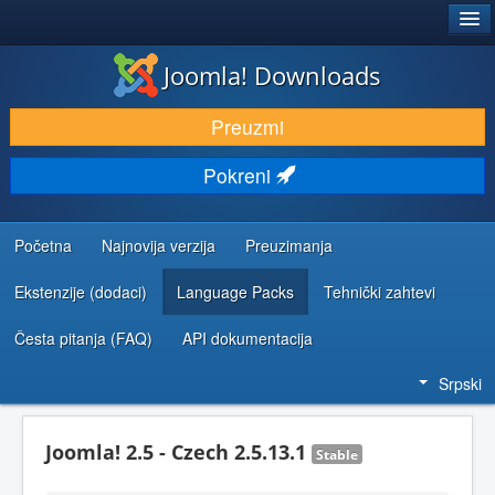
®
JOOMLA!
Joomla! Downloads
PREUZIMANJE I PROŠIRENJA (EKSTENZIJE)
Preuzmi
OTKRIJTE I NAUČITE
Pokreni
ZAJEDNICA I PODRŠKA
RESURSI ZA RAZVOJ
Početna
Najnovija verzija
Preuzimanja
Ekstenzije (dodaci)
Language Packs
Tehnički zahtevi
Česta pitanja (FAQ)
API dokumentacija
Srpski
Joomla! 2.5 - Czech 2.5.13.1
Stable