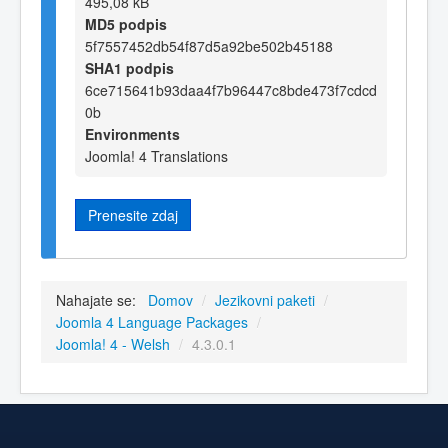
495,08 kB
MD5 podpis
5f7557452db54f87d5a92be502b45188
SHA1 podpis
6ce715641b93daa4f7b96447c8bde473f7cdcd
0b
Environments
Joomla! 4 Translations
Prenesite zdaj
Nahajate se:
Domov
/
Jezikovni paketi
/
Joomla 4 Language Packages
/
Joomla! 4 - Welsh
/
4.3.0.1