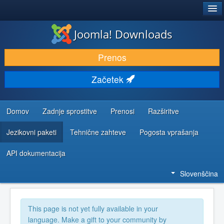
®
JOOMLA!
Joomla! Downloads
PRENESI IN RAZŠIRI
Prenos
ODKRIJTE & IZVEJTE
Začetek
SKUPNOST IN PODPORA
VIRI ZA RAZVIJALCE
Domov
Zadnje sprostitve
Prenosi
Razširitve
Jezikovni paketi
Tehnične zahteve
Pogosta vprašanja
API dokumentacija
Slovenščina
This page is not yet fully available in your
language. Make a gift to your community by