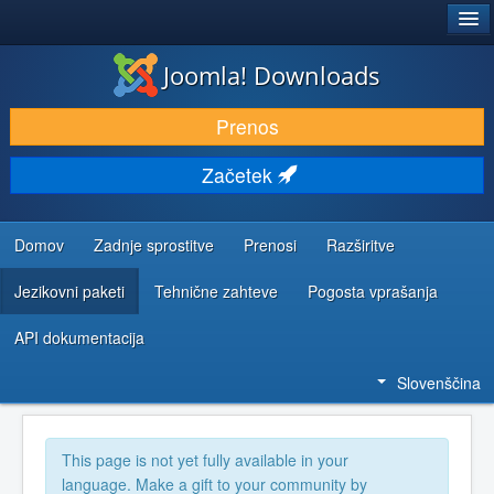
®
JOOMLA!
Joomla! Downloads
PRENESI IN RAZŠIRI
Prenos
ODKRIJTE & IZVEJTE
Začetek
SKUPNOST IN PODPORA
VIRI ZA RAZVIJALCE
Domov
Zadnje sprostitve
Prenosi
Razširitve
Jezikovni paketi
Tehnične zahteve
Pogosta vprašanja
API dokumentacija
Slovenščina
This page is not yet fully available in your
language. Make a gift to your community by