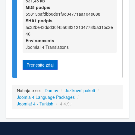
531,45 kB
MD5 podpis
55813bafdbb0de1f9d04771aa104e688
SHA1 podpis
ac32be43ddd30f45a03f312134778f5a315c2e
46
Environments
Joomla! 4 Translations
Prenesite zdaj
Nahajate se:
Domov
/
Jezikovni paketi
/
Joomla 4 Language Packages
/
Joomla! 4 - Turkish
/
4.4.9.1