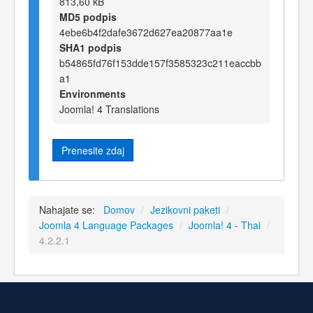
813,60 kB
MD5 podpis
4ebe6b4f2dafe3672d627ea20877aa1e
SHA1 podpis
b54865fd76f153dde157f3585323c211eaccbb
a1
Environments
Joomla! 4 Translations
Prenesite zdaj
Nahajate se:
Domov
/
Jezikovni paketi
/
Joomla 4 Language Packages
/
Joomla! 4 - Thai
/
4.2.2.1