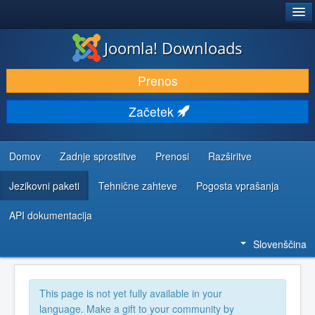
®
JOOMLA!
Joomla! Downloads
PRENESI IN RAZŠIRI
Prenos
ODKRIJTE & IZVEJTE
Začetek
SKUPNOST IN PODPORA
VIRI ZA RAZVIJALCE
Domov
Zadnje sprostitve
Prenosi
Razširitve
Jezikovni paketi
Tehnične zahteve
Pogosta vprašanja
API dokumentacija
Slovenščina
This page is not yet fully available in your
language. Make a gift to your community by