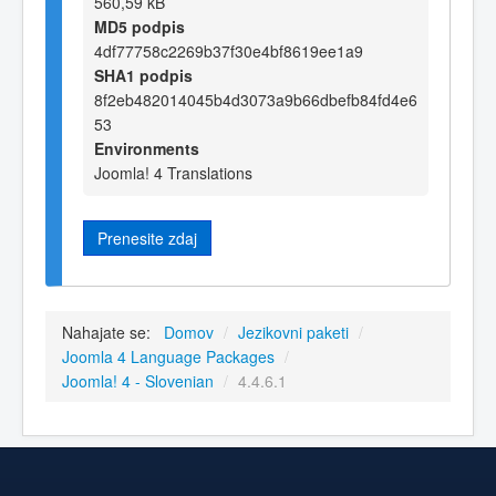
560,59 kB
MD5 podpis
4df77758c2269b37f30e4bf8619ee1a9
SHA1 podpis
8f2eb482014045b4d3073a9b66dbefb84fd4e6
53
Environments
Joomla! 4 Translations
Prenesite zdaj
Nahajate se:
Domov
/
Jezikovni paketi
/
Joomla 4 Language Packages
/
Joomla! 4 - Slovenian
/
4.4.6.1