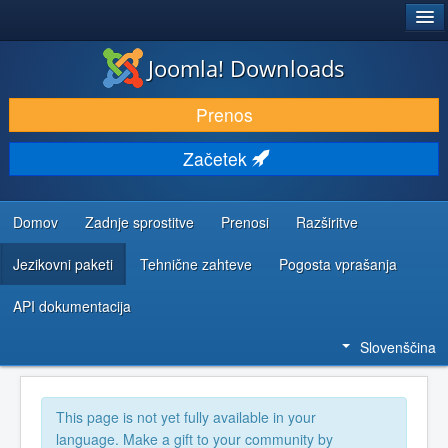
®
JOOMLA!
Joomla! Downloads
PRENESI IN RAZŠIRI
Prenos
ODKRIJTE & IZVEJTE
Začetek
SKUPNOST IN PODPORA
VIRI ZA RAZVIJALCE
Domov
Zadnje sprostitve
Prenosi
Razširitve
Jezikovni paketi
Tehnične zahteve
Pogosta vprašanja
API dokumentacija
Slovenščina
This page is not yet fully available in your
language. Make a gift to your community by