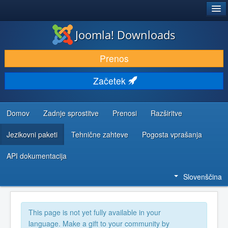
®
JOOMLA!
Joomla! Downloads
PRENESI IN RAZŠIRI
Prenos
ODKRIJTE & IZVEJTE
Začetek
SKUPNOST IN PODPORA
VIRI ZA RAZVIJALCE
Domov
Zadnje sprostitve
Prenosi
Razširitve
Jezikovni paketi
Tehnične zahteve
Pogosta vprašanja
API dokumentacija
Slovenščina
This page is not yet fully available in your
language. Make a gift to your community by