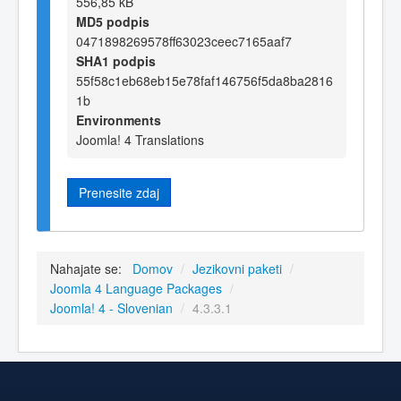
556,85 kB
MD5 podpis
0471898269578ff63023ceec7165aaf7
SHA1 podpis
55f58c1eb68eb15e78faf146756f5da8ba2816
1b
Environments
Joomla! 4 Translations
Prenesite zdaj
Nahajate se:
Domov
/
Jezikovni paketi
/
Joomla 4 Language Packages
/
Joomla! 4 - Slovenian
/
4.3.3.1