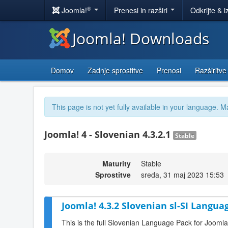
®
Joomla!
Prenesi in razširi
Odkrijte & i
Joomla! Downloads
Domov
Zadnje sprostitve
Prenosi
Razširitve
This page is not yet fully available in your language. M
Joomla! 4 - Slovenian 4.3.2.1
Stable
Maturity
Stable
Sprostitve
sreda, 31 maj 2023 15:53
Joomla! 4.3.2 Slovenian sl-SI Langua
This is the full Slovenian Language Pack for Joomla