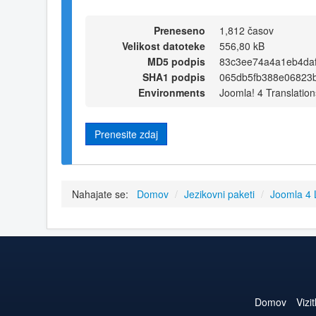
Preneseno
1,812 časov
Velikost datoteke
556,80 kB
MD5 podpis
83c3ee74a4a1eb4da
SHA1 podpis
065db5fb388e06823
Environments
Joomla! 4 Translation
Prenesite zdaj
Nahajate se:
Domov
/
Jezikovni paketi
/
Joomla 4
Domov
Vizi