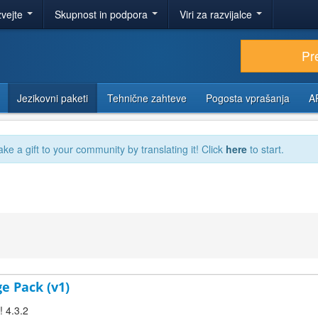
zvejte
Skupnost in podpora
Viri za razvijalce
Pr
Jezikovni paketi
Tehnične zahteve
Pogosta vprašanja
A
ake a gift to your community by translating it! Click
here
to start.
ge Pack (v1)
! 4.3.2