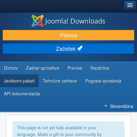
®
JOOMLA!
Joomla! Downloads
PRENESI IN RAZŠIRI
Prenos
ODKRIJTE & IZVEJTE
Začetek
SKUPNOST IN PODPORA
VIRI ZA RAZVIJALCE
Domov
Zadnje sprostitve
Prenosi
Razširitve
Jezikovni paketi
Tehnične zahteve
Pogosta vprašanja
API dokumentacija
Slovenščina
This page is not yet fully available in your
language. Make a gift to your community by