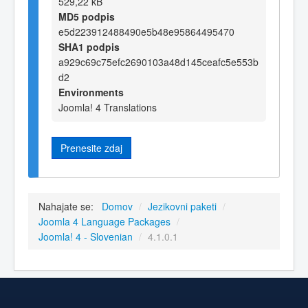
529,22 kB
MD5 podpis
e5d223912488490e5b48e95864495470
SHA1 podpis
a929c69c75efc2690103a48d145ceafc5e553b
d2
Environments
Joomla! 4 Translations
Prenesite zdaj
Nahajate se:
Domov
/
Jezikovni paketi
/
Joomla 4 Language Packages
/
Joomla! 4 - Slovenian
/
4.1.0.1