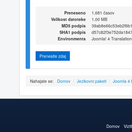
Preneseno
1,681 časov
Velikost datoteke
1,00 MB
MD5 podpis
39ab8e66c53eb2f6b
SHA1 podpis
d57c82f3e752da184
Environments
Joomla! 4 Translation
Prenesite zdaj
Nahajate se:
Domov
/
Jezikovni paketi
/
Joomla 4
Domov
Vizi