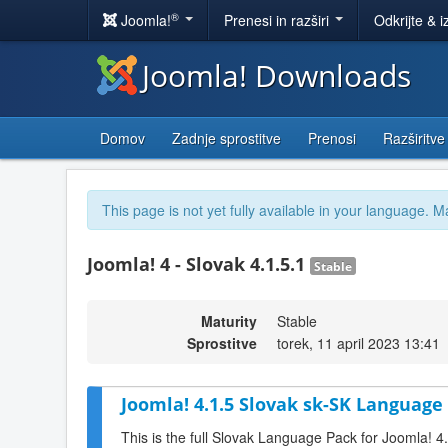
®
Joomla!
Prenesi in razširi
Odkrijte & i
Joomla! Downloads
Domov
Zadnje sprostitve
Prenosi
Razširitve
This page is not yet fully available in your language. M
Joomla! 4 - Slovak 4.1.5.1
Stable
Maturity
Stable
Sprostitve
torek, 11 april 2023 13:41
Joomla! 4.1.5 Slovak sk-SK Language 
This is the full Slovak Language Pack for Joomla! 4