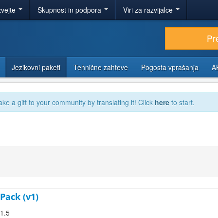
zvejte
Skupnost in podpora
Viri za razvijalce
Pr
Jezikovni paketi
Tehnične zahteve
Pogosta vprašanja
A
ake a gift to your community by translating it! Click
here
to start.
Pack (v1)
.1.5