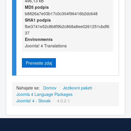
496,13 kB
MD5 podpis
b8826a7e03b17c0c304f96416b2dc648
SHA1 podpis
fbe3741e52c8b8f9b2c868a8ee0261251cbdf6
37
Environments
Joomla! 4 Translations
Prenesite zdaj
Nahajate se:
Domov
/
Jezikovni paketi
/
Joomla 4 Language Packages
/
Joomla! 4 - Slovak
/
4.0.2.1