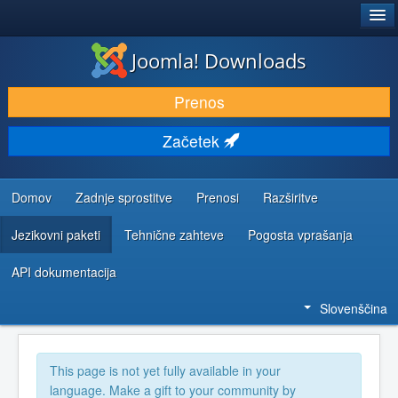
®
JOOMLA!
Joomla! Downloads
PRENESI IN RAZŠIRI
Prenos
ODKRIJTE & IZVEJTE
Začetek
SKUPNOST IN PODPORA
VIRI ZA RAZVIJALCE
Domov
Zadnje sprostitve
Prenosi
Razširitve
Jezikovni paketi
Tehnične zahteve
Pogosta vprašanja
API dokumentacija
Slovenščina
This page is not yet fully available in your
language. Make a gift to your community by