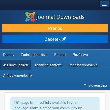
®
JOOMLA!
Joomla! Downloads
PRENESI IN RAZŠIRI
Prenos
ODKRIJTE & IZVEJTE
Začetek
SKUPNOST IN PODPORA
VIRI ZA RAZVIJALCE
Domov
Zadnje sprostitve
Prenosi
Razširitve
Jezikovni paketi
Tehnične zahteve
Pogosta vprašanja
API dokumentacija
Slovenščina
This page is not yet fully available in your
language. Make a gift to your community by