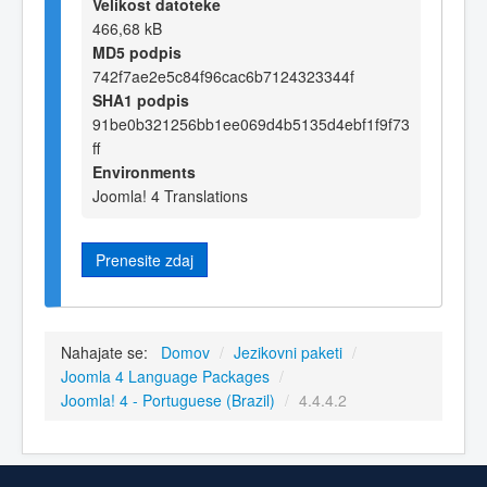
Velikost datoteke
466,68 kB
MD5 podpis
742f7ae2e5c84f96cac6b7124323344f
SHA1 podpis
91be0b321256bb1ee069d4b5135d4ebf1f9f73
ff
Environments
Joomla! 4 Translations
Prenesite zdaj
Nahajate se:
Domov
/
Jezikovni paketi
/
Joomla 4 Language Packages
/
Joomla! 4 - Portuguese (Brazil)
/
4.4.4.2