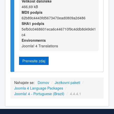
Velikost datoteke
466,69 kB
MD5 podpis
62b89c4443fd5673470ead0809a2d486
SHA1 podpis
5efb0c0468601eca6c446710f9c4ddb8d49d41
c4
Environments
Joomla! 4 Translations
Prenesite zdaj
Nahajate se:
Domov
/
Jezikovni paketi
/
Joomla 4 Language Packages
/
Joomla! 4 - Portuguese (Brazil)
/
4.4.4.1