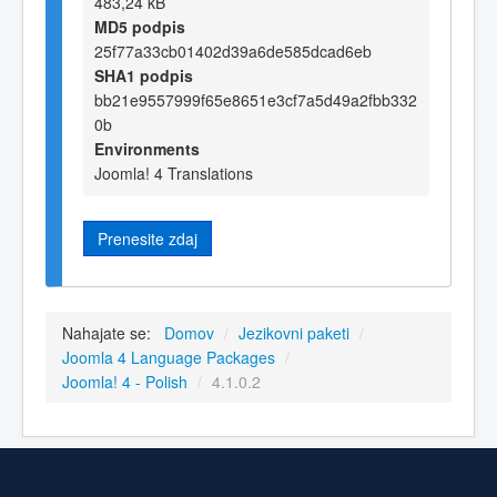
483,24 kB
MD5 podpis
25f77a33cb01402d39a6de585dcad6eb
SHA1 podpis
bb21e9557999f65e8651e3cf7a5d49a2fbb332
0b
Environments
Joomla! 4 Translations
Prenesite zdaj
Nahajate se:
Domov
/
Jezikovni paketi
/
Joomla 4 Language Packages
/
Joomla! 4 - Polish
/
4.1.0.2