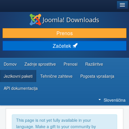
®
JOOMLA!
Joomla! Downloads
PRENESI IN RAZŠIRI
Prenos
ODKRIJTE & IZVEJTE
Začetek
SKUPNOST IN PODPORA
VIRI ZA RAZVIJALCE
Domov
Zadnje sprostitve
Prenosi
Razširitve
Jezikovni paketi
Tehnične zahteve
Pogosta vprašanja
API dokumentacija
Slovenščina
This page is not yet fully available in your
language. Make a gift to your community by