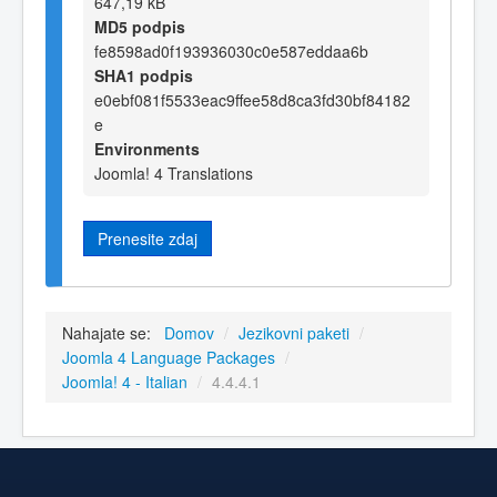
647,19 kB
MD5 podpis
fe8598ad0f193936030c0e587eddaa6b
SHA1 podpis
e0ebf081f5533eac9ffee58d8ca3fd30bf84182
e
Environments
Joomla! 4 Translations
Prenesite zdaj
Nahajate se:
Domov
/
Jezikovni paketi
/
Joomla 4 Language Packages
/
Joomla! 4 - Italian
/
4.4.4.1