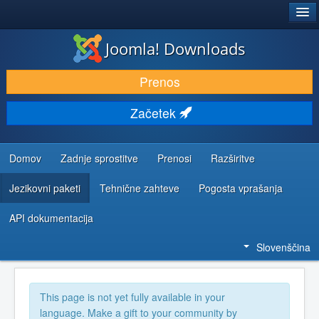
®
JOOMLA!
Joomla! Downloads
PRENESI IN RAZŠIRI
Prenos
ODKRIJTE & IZVEJTE
Začetek
SKUPNOST IN PODPORA
VIRI ZA RAZVIJALCE
Domov
Zadnje sprostitve
Prenosi
Razširitve
Jezikovni paketi
Tehnične zahteve
Pogosta vprašanja
API dokumentacija
Slovenščina
This page is not yet fully available in your
language. Make a gift to your community by