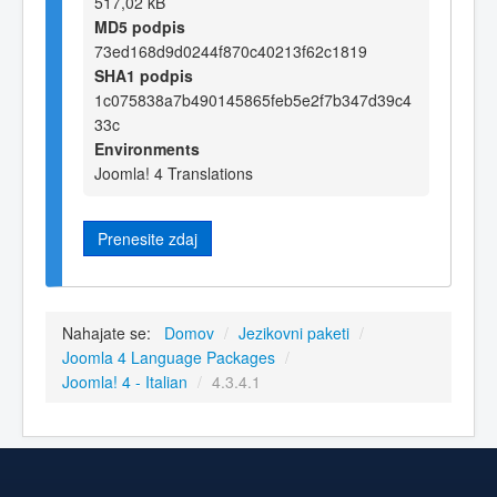
517,02 kB
MD5 podpis
73ed168d9d0244f870c40213f62c1819
SHA1 podpis
1c075838a7b490145865feb5e2f7b347d39c4
33c
Environments
Joomla! 4 Translations
Prenesite zdaj
Nahajate se:
Domov
/
Jezikovni paketi
/
Joomla 4 Language Packages
/
Joomla! 4 - Italian
/
4.3.4.1