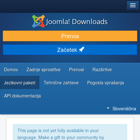
®
JOOMLA!
Joomla! Downloads
PRENESI IN RAZŠIRI
Prenos
ODKRIJTE & IZVEJTE
Začetek
SKUPNOST IN PODPORA
VIRI ZA RAZVIJALCE
Domov
Zadnje sprostitve
Prenosi
Razširitve
Jezikovni paketi
Tehnične zahteve
Pogosta vprašanja
API dokumentacija
Slovenščina
This page is not yet fully available in your
language. Make a gift to your community by