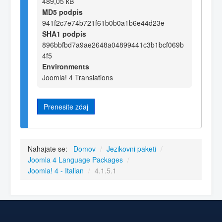
489,05 kB
MD5 podpis
941f2c7e74b721f61b0b0a1b6e44d23e
SHA1 podpis
896bbfbd7a9ae2648a04899441c3b1bcf069b
4f5
Environments
Joomla! 4 Translations
Prenesite zdaj
Nahajate se:
Domov
/
Jezikovni paketi
/
Joomla 4 Language Packages
/
Joomla! 4 - Italian
/
4.1.5.1