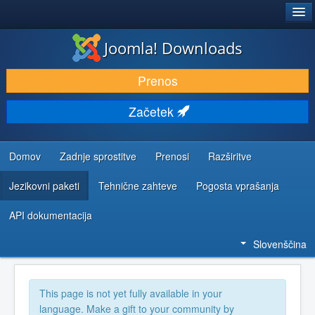
®
JOOMLA!
Joomla! Downloads
PRENESI IN RAZŠIRI
Prenos
ODKRIJTE & IZVEJTE
Začetek
SKUPNOST IN PODPORA
VIRI ZA RAZVIJALCE
Domov
Zadnje sprostitve
Prenosi
Razširitve
Jezikovni paketi
Tehnične zahteve
Pogosta vprašanja
API dokumentacija
Slovenščina
This page is not yet fully available in your
language. Make a gift to your community by