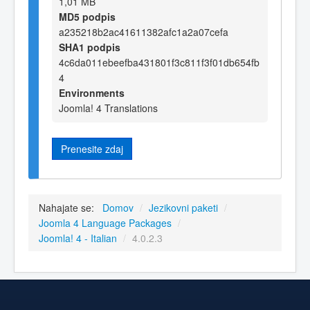
1,01 MB
MD5 podpis
a235218b2ac41611382afc1a2a07cefa
SHA1 podpis
4c6da011ebeefba431801f3c811f3f01db654fb
4
Environments
Joomla! 4 Translations
Prenesite zdaj
Nahajate se:
Domov
/
Jezikovni paketi
/
Joomla 4 Language Packages
/
Joomla! 4 - Italian
/
4.0.2.3