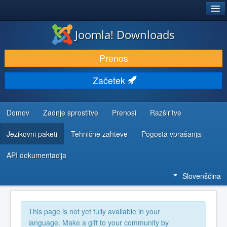
®
JOOMLA!
Joomla! Downloads
PRENESI IN RAZŠIRI
Prenos
ODKRIJTE & IZVEJTE
Začetek
SKUPNOST IN PODPORA
VIRI ZA RAZVIJALCE
Domov
Zadnje sprostitve
Prenosi
Razširitve
Jezikovni paketi
Tehnične zahteve
Pogosta vprašanja
API dokumentacija
Slovenščina
This page is not yet fully available in your
language. Make a gift to your community by