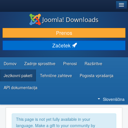
®
JOOMLA!
Joomla! Downloads
PRENESI IN RAZŠIRI
Prenos
ODKRIJTE & IZVEJTE
Začetek
SKUPNOST IN PODPORA
VIRI ZA RAZVIJALCE
Domov
Zadnje sprostitve
Prenosi
Razširitve
Jezikovni paketi
Tehnične zahteve
Pogosta vprašanja
API dokumentacija
Slovenščina
This page is not yet fully available in your
language. Make a gift to your community by