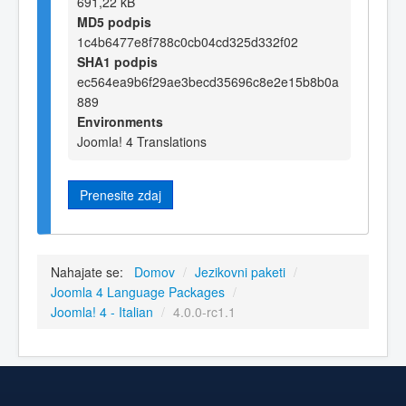
691,22 kB
MD5 podpis
1c4b6477e8f788c0cb04cd325d332f02
SHA1 podpis
ec564ea9b6f29ae3becd35696c8e2e15b8b0a
889
Environments
Joomla! 4 Translations
Prenesite zdaj
Nahajate se:
Domov
/
Jezikovni paketi
/
Joomla 4 Language Packages
/
Joomla! 4 - Italian
/
4.0.0-rc1.1