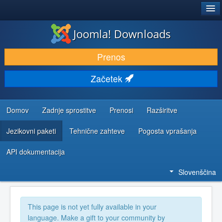
®
JOOMLA!
Joomla! Downloads
PRENESI IN RAZŠIRI
Prenos
ODKRIJTE & IZVEJTE
Začetek
SKUPNOST IN PODPORA
VIRI ZA RAZVIJALCE
Domov
Zadnje sprostitve
Prenosi
Razširitve
Jezikovni paketi
Tehnične zahteve
Pogosta vprašanja
API dokumentacija
Slovenščina
This page is not yet fully available in your
language. Make a gift to your community by