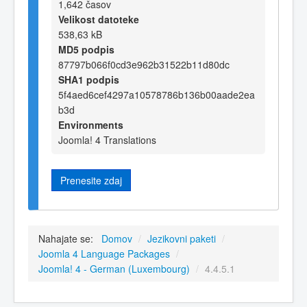
1,642 časov
Velikost datoteke
538,63 kB
MD5 podpis
87797b066f0cd3e962b31522b11d80dc
SHA1 podpis
5f4aed6cef4297a10578786b136b00aade2ea
b3d
Environments
Joomla! 4 Translations
Prenesite zdaj
Nahajate se:
Domov
/
Jezikovni paketi
/
Joomla 4 Language Packages
/
Joomla! 4 - German (Luxembourg)
/
4.4.5.1