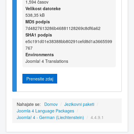
1,594 časov
Velikost datoteke
538,35 kB
MD5 podpis
7d4827613286b46881128269c8df6a62
SHA1 podpis
e5c191d01e38388bb80291cefd8d1a3665599
767
Environments
Joomla! 4 Translations
Prenesite zdaj
Nahajate se:
Domov
/
Jezikovni paketi
/
Joomla 4 Language Packages
/
Joomla! 4 - German (Liechtenstein)
/
4.4.9.1