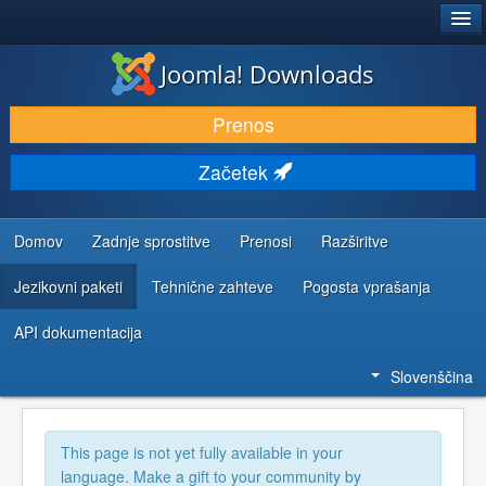
®
JOOMLA!
Joomla! Downloads
PRENESI IN RAZŠIRI
Prenos
ODKRIJTE & IZVEJTE
Začetek
SKUPNOST IN PODPORA
VIRI ZA RAZVIJALCE
Domov
Zadnje sprostitve
Prenosi
Razširitve
Jezikovni paketi
Tehnične zahteve
Pogosta vprašanja
API dokumentacija
Slovenščina
This page is not yet fully available in your
language. Make a gift to your community by