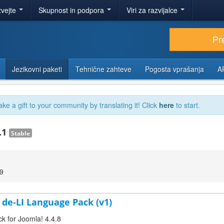
zvejte
Skupnost in podpora
Viri za razvijalce
Pr
Jezikovni paketi
Tehnične zahteve
Pogosta vprašanja
A
ake a gift to your community by translating it! Click
here
to start.
.1
Stable
49
 de-LI Language Pack (v1)
ck for Joomla! 4.4.8