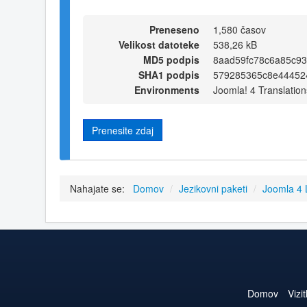
Preneseno
1,580 časov
Velikost datoteke
538,26 kB
MD5 podpis
8aad59fc78c6a85c93
SHA1 podpis
579285365c8e44452
Environments
Joomla! 4 Translation
Prenesite zdaj
Nahajate se:
Domov
/
Jezikovni paketi
/
Joomla 4
Domov
Vizi