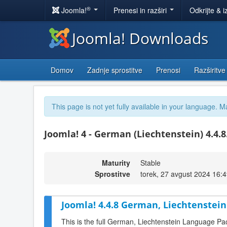
®
Joomla!
Prenesi in razširi
Odkrijte & i
Joomla! Downloads
Domov
Zadnje sprostitve
Prenosi
Razširitve
This page is not yet fully available in your language. M
Joomla! 4 - German (Liechtenstein) 4.4.8
Maturity
Stable
Sprostitve
torek, 27 avgust 2024 16:
Joomla! 4.4.8 German, Liechtenstein
This is the full German, Liechtenstein Language Pa