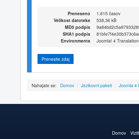
Preneseno
1,615 časov
Velikost datoteke
538,36 kB
MD5 podpis
9a84bd2c5a9793328
SHA1 podpis
81bfe7f4e30b373c6a
Environments
Joomla! 4 Translation
Prenesite zdaj
Nahajate se:
Domov
/
Jezikovni paketi
/
Joomla 4
Domov
Vizi