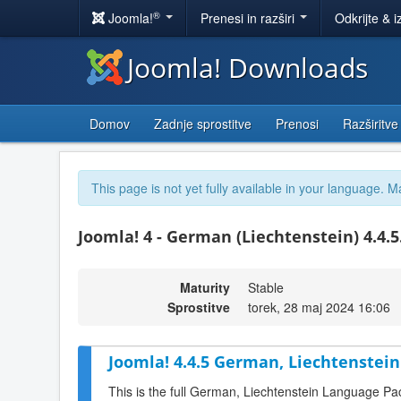
®
Joomla!
Prenesi in razširi
Odkrijte & i
Joomla! Downloads
Domov
Zadnje sprostitve
Prenosi
Razširitve
This page is not yet fully available in your language. M
Joomla! 4 - German (Liechtenstein) 4.4.5
Maturity
Stable
Sprostitve
torek, 28 maj 2024 16:06
Joomla! 4.4.5 German, Liechtenstein
This is the full German, Liechtenstein Language Pa