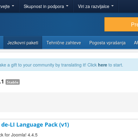
zvejte
Skupnost in podpora
Viri za razvijalce
Pr
Jezikovni paketi
Tehnične zahteve
Pogosta vprašanja
A
ake a gift to your community by translating it! Click
here
to start.
.1
Stable
 de-LI Language Pack (v1)
ck for Joomla! 4.4.5