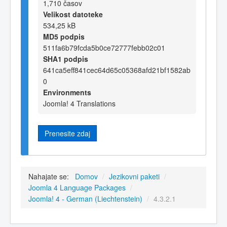
1,710 časov
Velikost datoteke
534,25 kB
MD5 podpis
511fa6b79fcda5b0ce72777febb02c01
SHA1 podpis
641ca5eff841cec64d65c05368afd21bf1582ab
0
Environments
Joomla! 4 Translations
Prenesite zdaj
Nahajate se:
Domov
/
Jezikovni paketi
/
Joomla 4 Language Packages
/
Joomla! 4 - German (Liechtenstein)
/
4.3.2.1