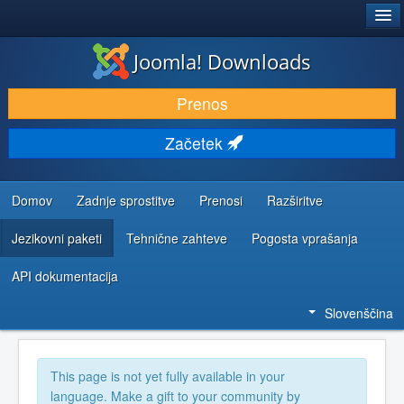
®
JOOMLA!
Joomla! Downloads
PRENESI IN RAZŠIRI
Prenos
ODKRIJTE & IZVEJTE
Začetek
SKUPNOST IN PODPORA
VIRI ZA RAZVIJALCE
Domov
Zadnje sprostitve
Prenosi
Razširitve
Jezikovni paketi
Tehnične zahteve
Pogosta vprašanja
API dokumentacija
Slovenščina
This page is not yet fully available in your
language. Make a gift to your community by