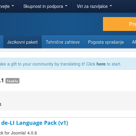
zvejte
Skupnost in podpora
Viri za razvijalce
Pr
Jezikovni paketi
Tehnične zahteve
Pogosta vprašanja
A
ake a gift to your community by translating it! Click
here
to start.
.1
Stable
4
 de-LI Language Pack (v1)
ck for Joomla! 4.0.6