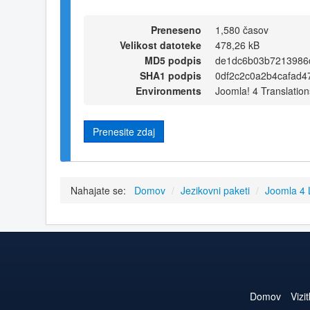
Preneseno
1,580 časov
Velikost datoteke
478,26 kB
MD5 podpis
de1dc6b03b7213986
SHA1 podpis
0df2c2c0a2b4cafad4
Environments
Joomla! 4 Translation
Prenesite zdaj
Nahajate se:
Domov
/
Jezikovni paketi
/
Joomla 4
Domov
Vizi