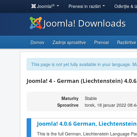
®
Joomla!
Prenesi in razširi
Odkrijte & i
Joomla! Downloads
Domov
Zadnje sprostitve
Prenosi
Razširitve
This page is not yet fully available in your language. M
Joomla! 4 - German (Liechtenstein) 4.0.6
Maturity
Stable
Sprostitve
torek, 18 januar 2022 08:4
Joomla! 4.0.6 German, Liechtenstein
This is the full German, Liechtenstein Language Pa