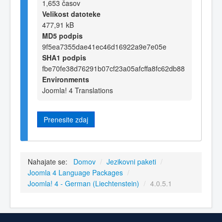
1,653 časov
Velikost datoteke
477,91 kB
MD5 podpis
9f5ea7355dae41ec46d16922a9e7e05e
SHA1 podpis
fbe70fe38d76291b07cf23a05afcffa8fc62db88
Environments
Joomla! 4 Translations
Prenesite zdaj
Nahajate se:
Domov
/
Jezikovni paketi
/
Joomla 4 Language Packages
/
Joomla! 4 - German (Liechtenstein)
/
4.0.5.1