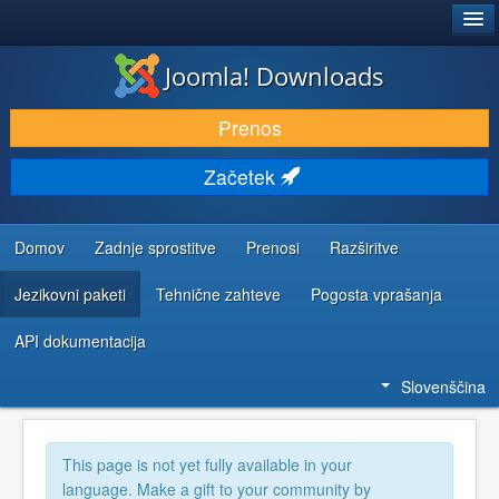
®
JOOMLA!
Joomla! Downloads
PRENESI IN RAZŠIRI
Prenos
ODKRIJTE & IZVEJTE
Začetek
SKUPNOST IN PODPORA
VIRI ZA RAZVIJALCE
Domov
Zadnje sprostitve
Prenosi
Razširitve
Jezikovni paketi
Tehnične zahteve
Pogosta vprašanja
API dokumentacija
Slovenščina
This page is not yet fully available in your
language. Make a gift to your community by